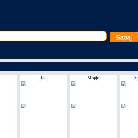
Барај
Штип
Skopje
К
КА!
ЈАВИ СЕ ТУКА!