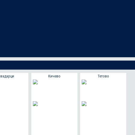
авадарци
Кичево
Тетово