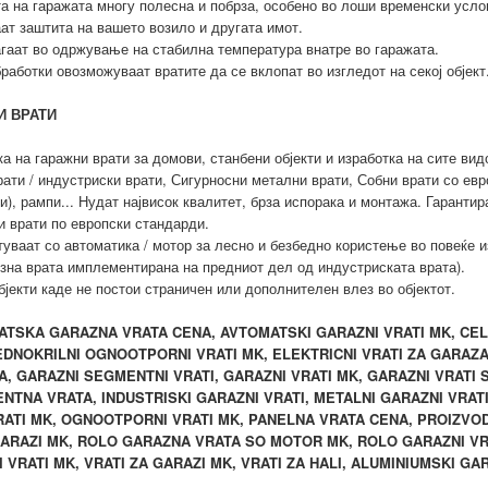
а на гаражата многу полесна и побрза, особено во лоши временски усло
STRIJSKI
VRATI MK, INDUSTRIJSKI
VRATI MK, INDUSTRIJSKI
VRATI MK
 CENA,
PANELNA VRATA CENA,
 GARAZNA
MOTORI ZA ROLO GARAZNA
MOTORI ZA ROLO GARAZNA
MOTORI Z
ат заштита на вашето возило и другата имот.
,
VRATI MK,
VRATI MK,
V
гаат во одржување на стабилна температура внатре во гаражата.
O NA
PROIZVODSTVO NA
AZA NA
VRATA, MOZNTAZA NA
VRATA, MOZNTAZA NA
VRATA,
работки овозможуваат вратите да се вклопат во изгледот на секој објект
 MK, PVC
SIGURNOSNI VRATI MK, PVC
I MK,
GARAZNI VRATI MK,
GARAZNI VRATI MK,
GARAZ
A, PVC
GARAZNA VRATA, PVC
RATI MK,
OGNOOTPORNI VRATI MK,
OGNOOTPORNI VRATI MK,
OGNOOTP
И ВРАТИ
PVC ROLO
PANELNA VRATA, PVC ROLO
 CENA,
PANELNA VRATA CENA,
PANELNA VRATA CENA,
PANELN
 на гаражни врати за домови, станбени објекти и изработка на сите вид
VC VRATI
GARAZNA VRATA, PVC VRATI
VO NA
PROIZVODSTVO NA
PROIZVODSTVO NA
PROI
дустриски врати, Сигурносни метални врати, Собни врати со европск
 ROLO
ZA GARAZI MK, ROLO
I MK, PVC
SIGURNOSNI VRATI MK, PVC
SIGURNOSNI VRATI MK, PVC
SIGURNOSN
), рампи... Нудат највисок квалитет, брза испорака и монтажа. Гарантир
SO MOTOR
GARAZNA VRATA SO MOTOR
и врати по европски стандарди.
A, PVC
GARAZNA VRATA, PVC
GARAZNA VRATA, PVC
GARAZN
ваат со автоматика / мотор за лесно и безбедно користење во повеќе и
I VRATI
MK, ROLO GARAZNI VRATI
PVC ROLO
PANELNA VRATA, PVC ROLO
PANELNA VRATA, PVC ROLO
PANELNA 
езна врата имплементирана на предниот дел од индустриската врата).
OLO
CENA MK, ROLO
PVC VRATI
GARAZNA VRATA, PVC VRATI
GARAZNA VRATA, PVC VRATI
GARAZNA V
јекти каде не постои страничен или дополнителен влез во објектот.
TA, ROLO
INDUSTRIJSKA VRATA, ROLO
, ROLO
ZA GARAZI MK, ROLO
ZA GARAZI MK, ROLO
ZA GAR
TSKA GARAZNA VRATA CENA, AVTOMATSKI GARAZNI VRATI MK, CELI
GMENTNA
VRATI CENA, SEGMENTNA
SO MOTOR
GARAZNA VRATA SO MOTOR
GARAZNA VRATA SO MOTOR
GARAZNA 
EDNOKRILNI OGNOOTPORNI VRATI MK, ELEKTRICNI VRATI ZA GARAZ
TAVANSKI
GARAZNA VRATA, TAVANSKI
NI VRATI
MK, ROLO GARAZNI VRATI
MK, ROLO GARAZNI VRATI
MK, ROLO
A, GARAZNI SEGMENTNI VRATI, GARAZNI VRATI MK, GARAZNI VRATI
NI VRATI
SEGMENTNI GARAZNI VRATI
ROLO
CENA MK, ROLO
CENA MK, ROLO
CEN
ENTNA VRATA, INDUSTRISKI GARAZNI VRATI, METALNI GARAZNI VRA
ATI MK, OGNOOTPORNI VRATI MK, PANELNA VRATA CENA, PROIZVOD
RAZI MK,
MK, VRATI ZA GARAZI MK,
ATA, ROLO
INDUSTRIJSKA VRATA, ROLO
INDUSTRIJSKA VRATA, ROLO
INDUSTRIJ
ARAZI MK, ROLO GARAZNA VRATA SO MOTOR MK, ROLO GARAZNI VRA
LI,
VRATI ZA HALI,
EGMENTNA
VRATI CENA, SEGMENTNA
VRATI CENA, SEGMENTNA
VRATI C
ATI MK, VRATI ZA GARAZI MK, VRATI ZA HALI, ALUMINIUMSKI GARA
GARAZNI
ALUMINIUMSKI GARAZNI
TAVANSKI
GARAZNA VRATA, TAVANSKI
GARAZNA VRATA, TAVANSKI
GARAZNA 