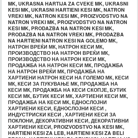
OPASNOST TRAKA ZA ELEKTRICNI KABLI,
OPASNOST TRAKA ZA ELEKTRICNI KABLI,
MK, UKRASNA HARTIJA ZA CVEKE MK, UKRASNI
BUTIK KESI MK, PVC TRAKA ZA
BUTIK KESI MK, PVC TRAKA ZA
KESI TREGERICI, VREKI ZA GUBRE MK,
KESI TREGERICI, VREKI ZA GUBRE MK,
BUTIK KESI MK, PVC TRAKA ZA
BUTIK KESI MK, PVC TRAKA ZA
KESI MK, UKRASNI HARTIENI KESI MK, NATRON
KESI TREGERICI, VREKI ZA GUBRE MK,
KESI TREGERICI, VREKI ZA GUBRE MK,
ELEKTRICEN KABEL MK, BUTIK KESI MK,
ELEKTRICEN KABEL MK, BUTIK KESI MK,
BUTIK KESI MK, PVC TRAKA ZA
BUTIK KESI MK, PVC TRAKA ZA
VREKI MK, NATRON KESI MK, PROIZVODSTVO NA
ELEKTRICEN KABEL MK, BUTIK KESI MK,
ELEKTRICEN KABEL MK, BUTIK KESI MK,
BUTIK KESI MK, PVC TRAKA ZA
BUTIK KESI MK, PVC TRAKA ZA
HARTIENI KESI MK, PROIZVODSTVO NA
HARTIENI KESI MK, PROIZVODSTVO NA
ELEKTRICEN KABEL MK, BUTIK KESI MK,
ELEKTRICEN KABEL MK, BUTIK KESI MK,
NATRON VREKI MK, PROIZVODSTVO NA NATRON
HARTIENI KESI MK, PROIZVODSTVO NA
HARTIENI KESI MK, PROIZVODSTVO NA
ELEKTRICEN KABEL MK, BUTIK KESI MK,
ELEKTRICEN KABEL MK, BUTIK KESI MK,
KESI SKOPJE, EDNOSLOJNI HARTIENI
KESI SKOPJE, EDNOSLOJNI HARTIENI
KESI MK, PRODAZBA NA NATRON KESI MK,
HARTIENI KESI MK, PROIZVODSTVO NA
HARTIENI KESI MK, PROIZVODSTVO NA
KESI SKOPJE, EDNOSLOJNI HARTIENI
KESI SKOPJE, EDNOSLOJNI HARTIENI
PRODAZBA NA NATRON VREKI MK, PRODAZBA
HARTIENI KESI MK, PROIZVODSTVO NA
HARTIENI KESI MK, PROIZVODSTVO NA
KESI, DVOSLOJNI HARTIENI KESI,
KESI, DVOSLOJNI HARTIENI KESI,
KESI SKOPJE, EDNOSLOJNI HARTIENI
KESI SKOPJE, EDNOSLOJNI HARTIENI
NA HARTIENI NATRON KESI NA GOLEMO MK,
KESI, DVOSLOJNI HARTIENI KESI,
KESI, DVOSLOJNI HARTIENI KESI,
KESI SKOPJE, EDNOSLOJNI HARTIENI
KESI SKOPJE, EDNOSLOJNI HARTIENI
INDUSTRISKI KESI MK, INDUSTRISKI
INDUSTRISKI KESI MK, INDUSTRISKI
KESI, DVOSLOJNI HARTIENI KESI,
KESI, DVOSLOJNI HARTIENI KESI,
НАТРОН ВРЕЌИ МК, НАТРОН КЕСИ МК,
INDUSTRISKI KESI MK, INDUSTRISKI
INDUSTRISKI KESI MK, INDUSTRISKI
KESI, DVOSLOJNI HARTIENI KESI,
KESI, DVOSLOJNI HARTIENI KESI,
HARTIENI KESI MK, HARTIENI KESI ZA
HARTIENI KESI MK, HARTIENI KESI ZA
ПРОИЗВОДСТВО НА НАТРОН ВРЕЌИ МК,
INDUSTRISKI KESI MK, INDUSTRISKI
INDUSTRISKI KESI MK, INDUSTRISKI
HARTIENI KESI MK, HARTIENI KESI ZA
HARTIENI KESI MK, HARTIENI KESI ZA
INDUSTRISKI KESI MK, INDUSTRISKI
INDUSTRISKI KESI MK, INDUSTRISKI
ПРОИЗВОДСТВО НА НАТРОН КЕСИ МК,
PODAROCI MK, HARTIJA ZA PODAROCI
PODAROCI MK, HARTIJA ZA PODAROCI
HARTIENI KESI MK, HARTIENI KESI ZA
HARTIENI KESI MK, HARTIENI KESI ZA
PODAROCI MK, HARTIJA ZA PODAROCI
PODAROCI MK, HARTIJA ZA PODAROCI
ПРОДАЖБА НА НАТРОН КЕСИ МК, ПРОДАЖБА
HARTIENI KESI MK, HARTIENI KESI ZA
HARTIENI KESI MK, HARTIENI KESI ZA
MK, HARTIJA ZA UKRASUVANJE MK,
MK, HARTIJA ZA UKRASUVANJE MK,
PODAROCI MK, HARTIJA ZA PODAROCI
PODAROCI MK, HARTIJA ZA PODAROCI
НА НАТРОН ВРЕЌИ МК, ПРОДАЖБА НА
MK, HARTIJA ZA UKRASUVANJE MK,
MK, HARTIJA ZA UKRASUVANJE MK,
PODAROCI MK, HARTIJA ZA PODAROCI
PODAROCI MK, HARTIJA ZA PODAROCI
KREP HARTIJA MK, UKRASNA HARTIJA
KREP HARTIJA MK, UKRASNA HARTIJA
ХАРТИЕНИ НАТРОН КЕСИ НА ГОЛЕМО МК, КЕСИ
MK, HARTIJA ZA UKRASUVANJE MK,
MK, HARTIJA ZA UKRASUVANJE MK,
KREP HARTIJA MK, UKRASNA HARTIJA
KREP HARTIJA MK, UKRASNA HARTIJA
MK, HARTIJA ZA UKRASUVANJE MK,
MK, HARTIJA ZA UKRASUVANJE MK,
МК, КЕСИ ЗА ПУКУВАЊЕ МК, ПРОДАЖБА НА
ZA CVEKE MK, UKRASNI KESI MK,
ZA CVEKE MK, UKRASNI KESI MK,
KREP HARTIJA MK, UKRASNA HARTIJA
KREP HARTIJA MK, UKRASNA HARTIJA
ZA CVEKE MK, UKRASNI KESI MK,
ZA CVEKE MK, UKRASNI KESI MK,
КЕСИ МК, ПРОДАЖБА НА КЕСИ СКОПЈЕ, БУТИК
KREP HARTIJA MK, UKRASNA HARTIJA
KREP HARTIJA MK, UKRASNA HARTIJA
UKRASNI HARTIENI KESI MK, NATRON
UKRASNI HARTIENI KESI MK, NATRON
ZA CVEKE MK, UKRASNI KESI MK,
ZA CVEKE MK, UKRASNI KESI MK,
КЕСИ МК, БУТИК КЕСИ МК, ХАРТИЕНИ КЕСИ МК,
UKRASNI HARTIENI KESI MK, NATRON
UKRASNI HARTIENI KESI MK, NATRON
ZA CVEKE MK, UKRASNI KESI MK,
ZA CVEKE MK, UKRASNI KESI MK,
VREKI MK, NATRON KESI MK,
VREKI MK, NATRON KESI MK,
UKRASNI HARTIENI KESI MK, NATRON
UKRASNI HARTIENI KESI MK, NATRON
ПРОДАЖБА НА КЕСИ МК, ЕДНОСЛОЈНИ
VREKI MK, NATRON KESI MK,
VREKI MK, NATRON KESI MK,
UKRASNI HARTIENI KESI MK, NATRON
UKRASNI HARTIENI KESI MK, NATRON
PROIZVODSTVO NA NATRON VREKI MK,
PROIZVODSTVO NA NATRON VREKI MK,
ХАРТИЕНИ КЕСИ, ЕДНОСЛОЈНИ КЕСИ ,
VREKI MK, NATRON KESI MK,
VREKI MK, NATRON KESI MK,
PROIZVODSTVO NA NATRON VREKI MK,
PROIZVODSTVO NA NATRON VREKI MK,
ИНДУСТРИСКИ КЕСИ , ХАРТИЕНИ КЕСИ ЗА
VREKI MK, NATRON KESI MK,
VREKI MK, NATRON KESI MK,
PROIZVODSTVO NA NATRON KESI MK,
PROIZVODSTVO NA NATRON KESI MK,
PROIZVODSTVO NA NATRON VREKI MK,
PROIZVODSTVO NA NATRON VREKI MK,
ПОКЛОНИ, ДЕКОРАТИВНИ КЕСИ, ДЕКОРАТИВНИ
PROIZVODSTVO NA NATRON KESI MK,
PROIZVODSTVO NA NATRON KESI MK,
PROIZVODSTVO NA NATRON VREKI MK,
PROIZVODSTVO NA NATRON VREKI MK,
PRODAZBA NA NATRON KESI MK,
PRODAZBA NA NATRON KESI MK,
PROIZVODSTVO NA NATRON KESI MK,
PROIZVODSTVO NA NATRON KESI MK,
ХАРТИЕНИ КЕСИ, PROIZVODSTVO NA KESI MK,
PRODAZBA NA NATRON KESI MK,
PRODAZBA NA NATRON KESI MK,
PROIZVODSTVO NA NATRON KESI MK,
PROIZVODSTVO NA NATRON KESI MK,
PRODAZBA NA NATRON VREKI MK,
PRODAZBA NA NATRON VREKI MK,
HARTIENI KESI ZA LEB, HARTIENI KESI ZA BELI
PRODAZBA NA NATRON KESI MK,
PRODAZBA NA NATRON KESI MK,
PRODAZBA NA NATRON VREKI MK,
PRODAZBA NA NATRON VREKI MK,
PRODAZBA NA NATRON KESI MK,
PRODAZBA NA NATRON KESI MK,