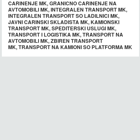
CARINENJE MK, GRANICNO CARINENJE NA
LOGISTIKA MK, TRANSPORT NA
LOGISTIKA MK, TRANSPORT NA
INTEGRALEN TRANSPORT SO LADILNICI
LOGISTIKA MK, TRANSPORT NA
LOGISTIKA MK, TRANSPORT NA
AVTOMOBILI MK, INTEGRALEN TRANSPORT MK,
AVTOMOBILI MK, ZBIREN TRANSPORT
AVTOMOBILI MK, ZBIREN TRANSPORT
MK, JAVNI CARINSKI SKLADISTA MK,
INTEGRALEN TRANSPORT SO LADILNICI MK,
AVTOMOBILI MK, ZBIREN TRANSPORT
AVTOMOBILI MK, ZBIREN TRANSPORT
MK, TRANSPORT NA KAMIONI SO
MK, TRANSPORT NA KAMIONI SO
JAVNI CARINSKI SKLADISTA MK, KAMIONSKI
KAMIONSKI TRANSPORT MK,
MK, TRANSPORT NA KAMIONI SO
MK, TRANSPORT NA KAMIONI SO
PLATFORMA MK
PLATFORMA MK
TRANSPORT MK, SPEDITERSKI USLUGI MK,
SPEDITERSKI USLUGI MK, TRANSPORT I
PLATFORMA MK
PLATFORMA MK
TRANSPORT I LOGISTIKA MK, TRANSPORT NA
LOGISTIKA MK, TRANSPORT NA
AVTOMOBILI MK, ZBIREN TRANSPORT
MK, TRANSPORT NA KAMIONI SO PLATFORMA MK
AVTOMOBILI MK, ZBIREN TRANSPORT
MK, TRANSPORT NA KAMIONI SO
PLATFORMA MK